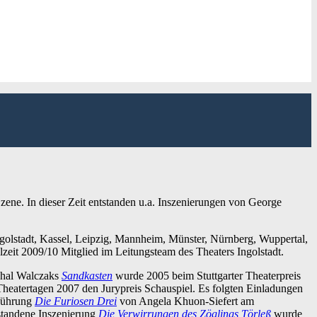
ene. In dieser Zeit entstanden u.a. Inszenierungen von George
 Ingolstadt, Kassel, Leipzig, Mannheim, Münster, Nürnberg, Wuppertal,
elzeit 2009/10 Mitglied im Leitungsteam des Theaters Ingolstadt.
ichal Walczaks
Sandkasten
wurde 2005 beim Stuttgarter Theaterpreis
Theatertagen 2007 den Jurypreis Schauspiel. Es folgten Einladungen
führung
Die Furiosen Drei
von Angela Khuon-Siefert am
tandene Inszenierung
Die Verwirrungen des Zöglings Törleß
wurde