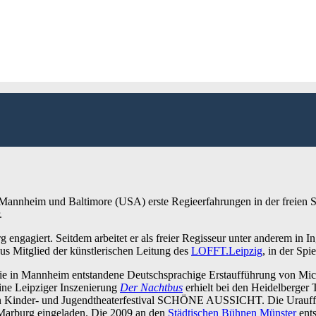
 Mannheim und Baltimore (USA) erste Regieerfahrungen in der freien Sz
.
g engagiert. Seitdem arbeitet er als freier Regisseur unter anderem in
us Mitglied der künstlerischen Leitung des
LOFFT.Leipzig
, in der Spi
. Die in Mannheim entstandene Deutschsprachige Erstaufführung von M
ine Leipziger Inszenierung
Der Nachtbus
erhielt bei den Heidelberger 
en Kinder- und Jugendtheaterfestival SCHÖNE AUSSICHT. Die Urauf
arburg eingeladen. Die 2009 an den
Städtischen Bühnen Münster
ents