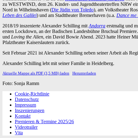
zu WESTWIND, dem 26. Kinder- und Jugendtheatertreffen NRW eingela
Nord in Wilhelmshaven (
Die Jüdin von Toledo
), am Volkstheater Ros
Leben des Galilei
) und am Stadttheater Bremerhaven (u.a.
Dance me t
2018/19 inszenierte Alexander Schilling mit
Andorra
erstmalig und m
ersten Lockdown, an der Badischen Landesbühne Bruchsal Premiere. 
und
Loving the Alien
, ein David Bowie Abend. 2023 hatte Heiner Mü
Pfalztheater Kaiserslautern zurück.
Seit Februar 2021 ist Alexander Schilling neben seiner Arbeit als Regi
Alexander Schilling lebt mit seiner Familie in Heidelberg.
Aktuelle Mappe als PDF (3,5 MB) laden
Herunterladen
Foto: Sonja Ramm
Cookie-Richtlinie
Datenschutz
Impressum
Inszenierungen
Kontakt
Premieren & Termine 2025/26
Videotrailer
Vita