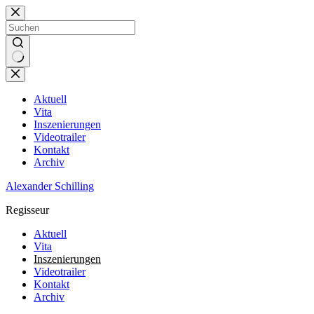
Zum
Inhalt
springen
Keine
Ergebnisse
Aktuell
Vita
Inszenierungen
Videotrailer
Kontakt
Archiv
Alexander Schilling
Regisseur
Aktuell
Vita
Inszenierungen
Videotrailer
Kontakt
Archiv