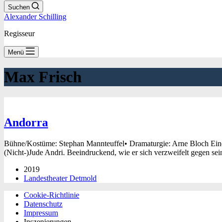
Suchen
Alexander Schilling
Regisseur
Menü
Max Frisch
Andorra
Bühne/Kostüme: Stephan Mannteuffel• Dramaturgie: Arne Bloch Eine 
(Nicht-)Jude Andri. Beeindruckend, wie er sich verzweifelt gegen s
2019
Landestheater Detmold
Cookie-Richtlinie
Datenschutz
Impressum
Inszenierungen